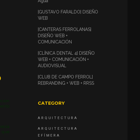
Agua
[GUSTAVO FARALDO] DISEÑO
WEB
[CANTERAS FERROLANAS]
DISEÑO WEB +
COMUNICACIÓN
[CLÍNICA DENTAL 4] DISEÑO
WEB + COMUNICACIÓN +
AUDIOVISUAL
o
[CLUB DE CAMPO FERROL]
REBRANDING + WEB + RRSS
ición
CATEGORY
uerto
ARQUITECTURA
pieza
ARQUITECTURA
a que
EFÍMERA