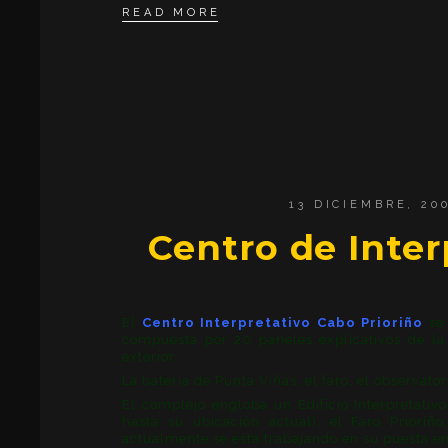
READ MORE
13 DICIEMBRE, 20
Centro de Inter
El
Centro Interpretativo Cabo Prioriño
se 
compuesta por 20 paneles explicativos de la 
exterior.
La batería de Punta Viñas, el faro, el observato
El complejo engloba un Edificio Interpretativo
hasta su ubicación actual), el Faro Prioriño
actualmente se está trabajando en su puesta en