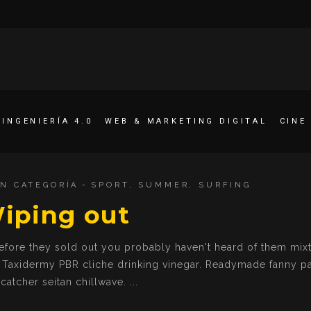
INGENIERÍA 4.0
WEB & MARKETING DIGITAL
CINE
IN CATEGORÍA
SPORT
,
SUMMER
,
SURFING
iping out
fore they sold out you probably haven't heard of them mix
. Taxidermy PBR cliche drinking vinegar. Readymade fanny p
catcher seitan chillwave.