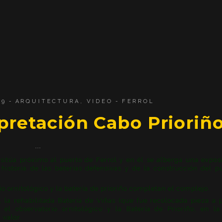
09
ARQUITECTURA
,
VIDEO
FERROL
pretación Cabo Prioriñ
sitúa próximo al puerto de Ferrol y en él se alberga una expos
historia de las baterías defensivas y de la construcción del p
rio ornitológico y la batería de prioriño completan el complejo.
, la rehabilitada Batería de Viñas (que fue recolocada pieza a 
, el observatorio ornitológico y la Batería de Prioriño, en l
 valor.