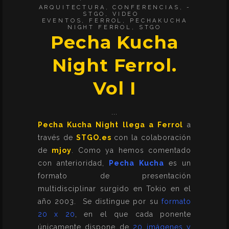
ARQUITECTURA
,
CONFERENCIAS
,
STGO
,
VIDEO
EVENTOS
,
FERROL
,
PECHAKUCHA
NIGHT FERROL
,
STGO
Pecha Kucha
Night Ferrol.
Vol I
Pecha Kucha Night llega a Ferrol
a
través de
STGO.es
con la colaboración
de
mjoy
. Como ya hemos comentado
con anterioridad,
Pecha Kucha
es un
formato de presentación
multidisciplinar surgido en Tokio en el
año 2003. Se distingue por su
f
ormato
20 x 20
, en el que cada ponente
únicamente dispone de
20 imágenes y