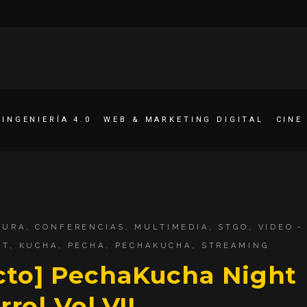
INGENIERÍA 4.0
WEB & MARKETING DIGITAL
CINE
TURA
,
CONFERENCIAS
,
MULTIMEDIA
,
STGO
,
VIDEO
ET
,
KUCHA
,
PECHA
,
PECHAKUCHA
,
STREAMING
ecto] PechaKucha Night
rrol Vol.VII