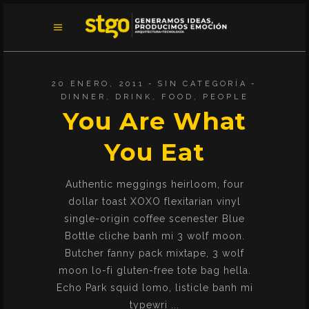
20 ENERO, 2011
SIN CATEGORÍA
DINNER
,
DRINK
,
FOOD
,
PEOPLE
You Are What
You Eat
Authentic meggings heirloom, four
dollar toast XOXO flexitarian vinyl
single-origin coffee scenester Blue
Bottle cliche banh mi 3 wolf moon.
Butcher fanny pack mixtape, 3 wolf
moon lo-fi gluten-free tote bag hella.
Echo Park squid lomo, listicle banh mi
typewri