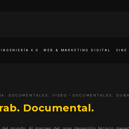
INGENIERÍA 4.0
WEB & MARKETING DIGITAL
CINE
RA
,
DOCUMENTALES
,
VIDEO
DOCUMENTALES
,
DUBA
Arab. Documental.
o del mundo. Al margen del gran desarrollo técnico merec