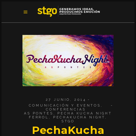
27 JUNIO, 2014
COMUNICACIÓN Y EVENTOS
,
CONFERENCIAS
AS PONTES
,
PECHA KUCHA NIGHT
FERROL
,
PECHAKUCHA NIGHT
,
STGO
PechaKucha