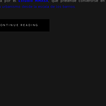
da por el
Estudio MMASA
, que pretende convertirse en
u urbanismo desde la escala de los barrios.
CONTINUE READING