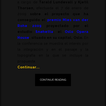
a cargo de
Tarald Lundevall y Kjetil
Thorsen,
efectuada el 7 de enero de
2009
sobre el proyecto que ha
conseguido
el
premio Mies van der
Rohe 2009
proyectado por el
estudio
Snøhetta
,
el
Oslo Opera
House
, situado en su capital, Oslo.
En
la conferencia se muestra el interés por
la integración y en el paisaje y la
topografía en la que se incluye la
propuesta.
Continuar...
CONTINUE READING