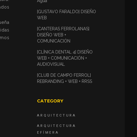
Agua
ados
[GUSTAVO FARALDO] DISEÑO
WEB
ueña
[CANTERAS FERROLANAS]
vidas
DISEÑO WEB +
ramos
COMUNICACIÓN
[CLÍNICA DENTAL 4] DISEÑO
WEB + COMUNICACIÓN +
AUDIOVISUAL
[CLUB DE CAMPO FERROL]
REBRANDING + WEB + RRSS
CATEGORY
ARQUITECTURA
ARQUITECTURA
EFÍMERA