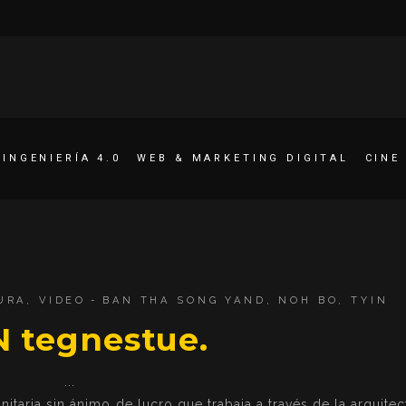
INGENIERÍA 4.0
WEB & MARKETING DIGITAL
CINE
URA
,
VIDEO
BAN THA SONG YAND
,
NOH BO
,
TYIN
N tegnestue.
taria sin ánimo de lucro que trabaja a través de la arquitec