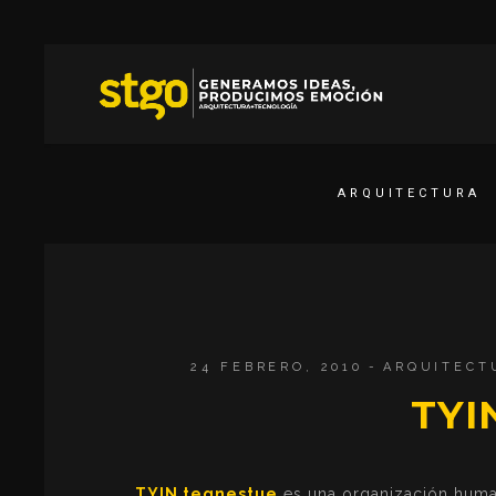
ARQUITECTURA
24 FEBRERO, 2010
ARQUITECT
TYI
TYIN tegnestue
es una organización humani